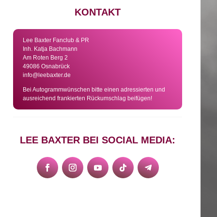
KONTAKT
Lee Baxter Fanclub & PR
Inh. Katja Bachmann
Am Roten Berg 2
49086 Osnabrück
info@leebaxter.de
Bei Autogrammwünschen bitte einen adressierten und
ausreichend frankierten Rückumschlag beifügen!
LEE BAXTER BEI SOCIAL MEDIA: